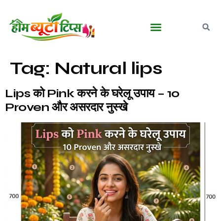
बालों की देखभाल
घरेलू आयुर्वेदिक नुस्खे
मेकअप व ब्यूटी टिप्स
पुरुषों की ग्रूमिंग
Tag:
Natural lips
Lips को Pink करने के घरेलू उपाय – 10
Proven और असरदार नुस्खे