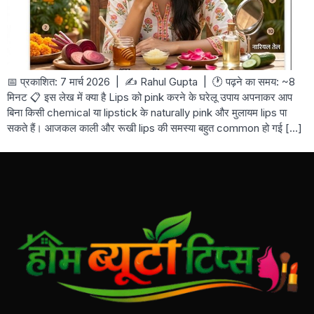
📅 प्रकाशित: 7 मार्च 2026 | ✍️ Rahul Gupta | 🕐 पढ़ने का समय: ~8
मिनट 📋 इस लेख में क्या है Lips को pink करने के घरेलू उपाय अपनाकर आप
बिना किसी chemical या lipstick के naturally pink और मुलायम lips पा
सकते हैं। आजकल काली और रूखी lips की समस्या बहुत common हो गई […]