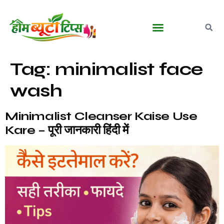
बालों की देखभाल
घरेलू आयुर्वेदिक नुस्खे
मेकअप व ब्यूटी टिप्स
पुरुषों की ग्रूमिंग
Tag:
minimalist face
wash
Minimalist Cleanser Kaise Use
Kare – पूरी जानकारी हिंदी में