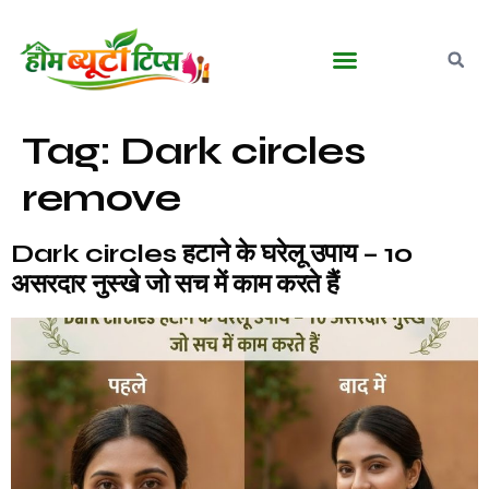
बालों की देखभाल
घरेलू आयुर्वेदिक नुस्खे
मेकअप व ब्यूटी टिप्स
पुरुषों की ग्रूमिंग
Tag:
Dark circles
remove
Dark circles हटाने के घरेलू उपाय – 10
असरदार नुस्खे जो सच में काम करते हैं