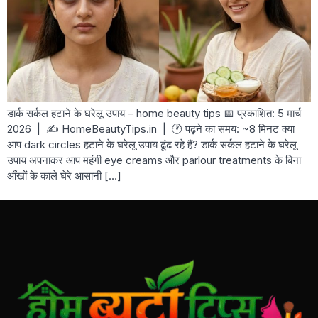
डार्क सर्कल हटाने के घरेलू उपाय – home beauty tips 📅 प्रकाशित: 5 मार्च
2026 | ✍️ HomeBeautyTips.in | 🕐 पढ़ने का समय: ~8 मिनट क्या
आप dark circles हटाने के घरेलू उपाय ढूंढ रहे हैं? डार्क सर्कल हटाने के घरेलू
उपाय अपनाकर आप महंगी eye creams और parlour treatments के बिना
आँखों के काले घेरे आसानी […]