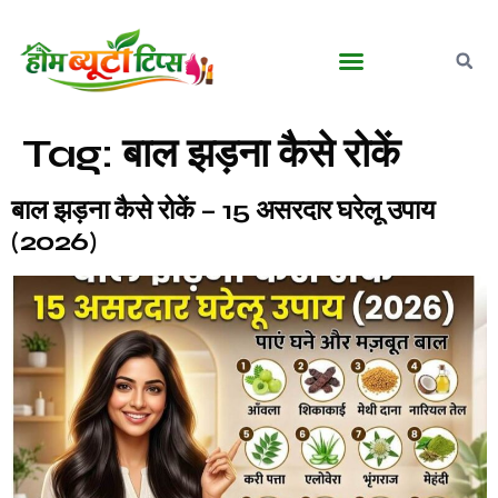
बालों की देखभाल
घरेलू आयुर्वेदिक नुस्खे
मेकअप व ब्यूटी टिप्स
पुरुषों की ग्रूमिंग
Tag:
बाल झड़ना कैसे रोकें
बाल झड़ना कैसे रोकें – 15 असरदार घरेलू उपाय
(2026)