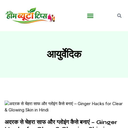
बालों की देखभाल
घरेलू आयुर्वेदिक नुस्खे
मेकअप व ब्यूटी टिप्स
पुरुषों की ग्रूमिंग
आयुर्वेदिक
अदरक से चेहरा साफ और ग्लोइंग कैसे बनाएं – Ginger